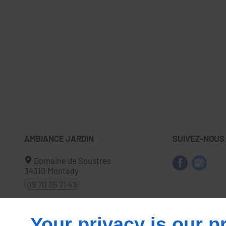
AMBIANCE JARDIN
SUIVEZ-NOUS
Domaine de Soustres
34310
Montady
09 70 35 71 49
Your privacy is our pr