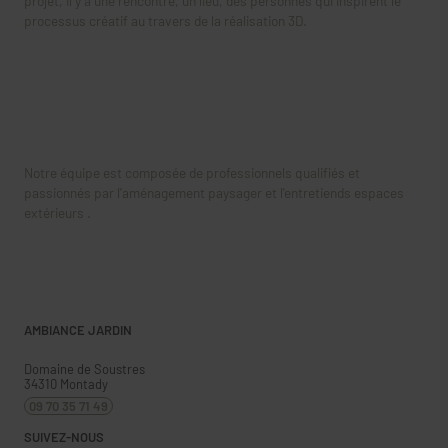
projet, il y a une rencontre, un lieu, des personnes qui inspirent le
processus créatif au travers de la réalisation 3D.
Notre équipe est composée de professionnels qualifiés et
passionnés par l'aménagement paysager et l'entretiends espaces
extérieurs .
AMBIANCE JARDIN
Domaine de Soustres
34310
Montady
09 70 35 71 49
SUIVEZ-NOUS